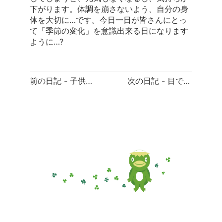
下がります。体調を崩さないよう、自分の身
体を大切に…です。今日一日が皆さんにとっ
て「季節の変化」を意識出来る日になります
ように…?
前
前の日記 - 子供心を大切に
次の日記 - 目で楽しむ
後
の
日
記
へ
の
リ
ン
ク