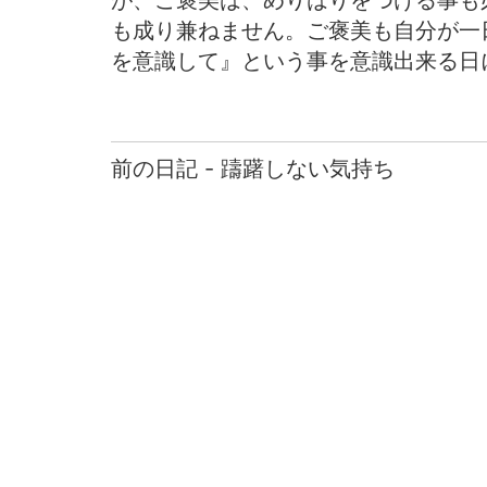
が、ご褒美は、めりはりをつける事も
も成り兼ねません。ご褒美も自分が一
を意識して』という事を意識出来る日
前の日記 - 躊躇しない気持ち
前
後
の
日
記
へ