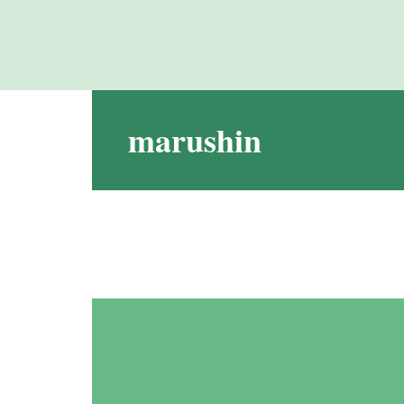
marushin
動
画
プ
レ