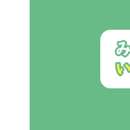
ー
ヤ
ー