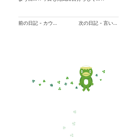
前
前の日記 - カウントダウン
次の日記 - 言い訳をする前に…
後
の
日
記
へ
の
リ
ン
ク