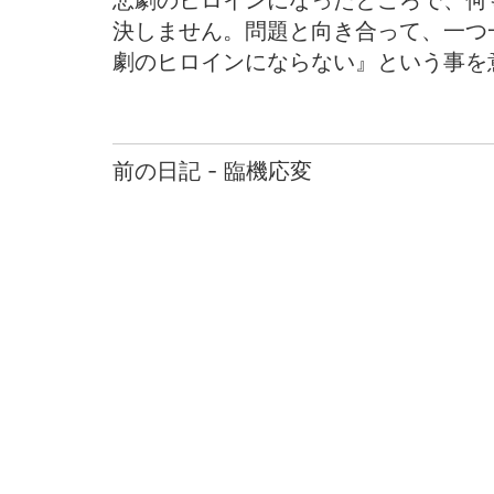
悲劇のヒロインになったところで、何
決しません。問題と向き合って、一つ
劇のヒロインにならない』という事を
前の日記 - 臨機応変
前
後
の
日
記
へ