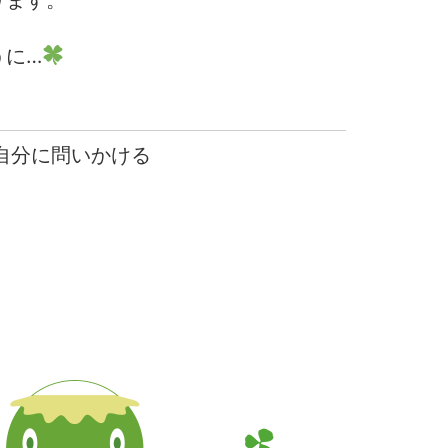
ります。
うに…
 自分に問いかける