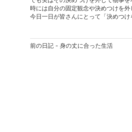
でも実はその決めつけを外して物事を
時には自分の固定観念や決めつけを外
今日一日が皆さんにとって「決めつけ
前の日記 - 身の丈に合った生活
前
後
の
日
記
へ