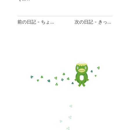
前
前の日記 - ちょっとした気遣い
次の日記 - きっかけ
後
の
日
記
へ
の
リ
ン
ク