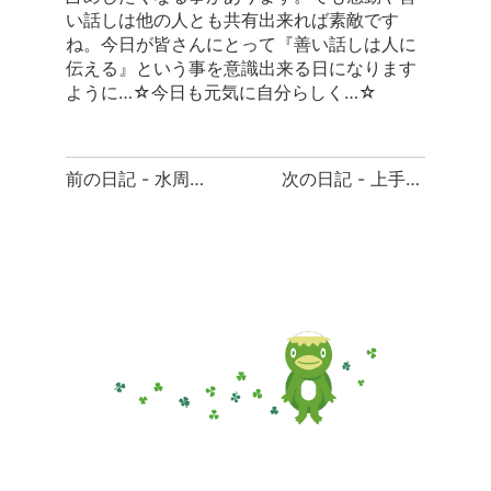
い話しは他の人とも共有出来れば素敵です
ね。今日が皆さんにとって『善い話しは人に
伝える』という事を意識出来る日になります
ように…☆今日も元気に自分らしく…☆
前
前の日記 - 水周りは自分の内面
次の日記 - 上手くいってる時こそ冷静に…
後
の
日
記
へ
の
リ
ン
ク