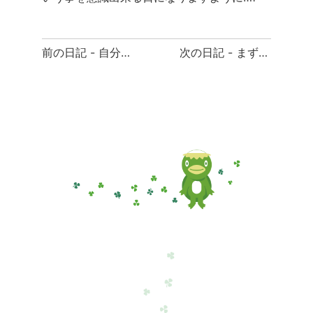
前
前の日記 - 自分と向き合う時間
次の日記 - まず聞いてみよう
後
の
日
記
へ
の
リ
ン
ク