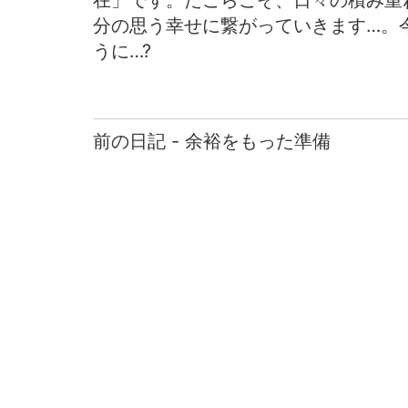
在」です。だこらこそ、日々の積み重
分の思う幸せに繋がっていきます…。
うに…?
前の日記 - 余裕をもった準備
前
後
の
日
記
へ