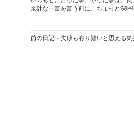
いのもと。言った事、やった事は、良
余計な一言を言う前に、ちょっと深呼
前の日記 - 失敗も有り難いと思える気
前
後
の
日
記
へ