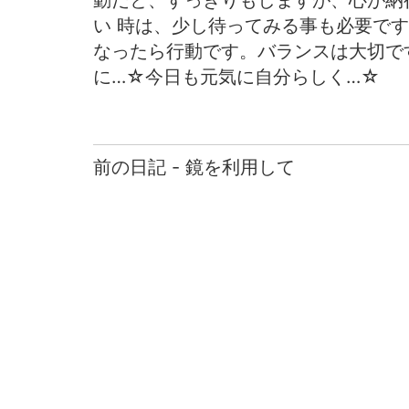
動だと、すっきりもしますが、心が納
い 時は、少し待ってみる事も必要で
なったら行動です。バランスは大切で
に…☆今日も元気に自分らしく…☆
前の日記 - 鏡を利用して
前
後
の
日
記