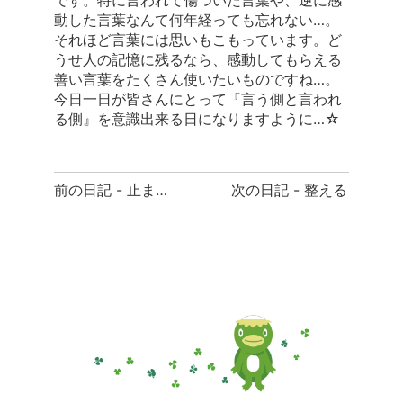
です。特に言われて傷ついた言葉や、逆に感
動した言葉なんて何年経っても忘れない…。
それほど言葉には思いもこもっています。ど
うせ人の記憶に残るなら、感動してもらえる
善い言葉をたくさん使いたいものですね…。
今日一日が皆さんにとって『言う側と言われ
る側』を意識出来る日になりますように…☆
前
前の日記 - 止まり木
次の日記 - 整える
後
の
日
記
へ
の
リ
ン
ク