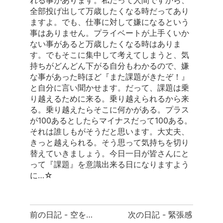
れる事があります。私だって人間ですから、
全部投げ出して万歳したくなる時だってあり
ますよ。でも、仕事に対して嫌になるという
事はありません。プライベートが上手くいか
ない事があると万歳したくなる時はありま
す。でもそこに集中して考えてしまうと、気
持ちがどんどん下がる自分もわかるので、嫌
な事があった時ほど『また課題がきたぞ！』
と自分に言い聞かせます。だって、課題は乗
り越えるために来る。乗り越えられるから来
る。乗り越えたらそこに何かがある。プラス
が100あるとしたらマイナスだって100ある。
それは誰しもがそうだと思います。大丈夫、
きっと越えられる。そう思って気持ちを切り
替えていきましょう。今日一日が皆さんにと
って『課題』を意識出来る日になりますよう
に…☆
前
前の日記 - 空を見上げて…
次の日記 - 緊張感