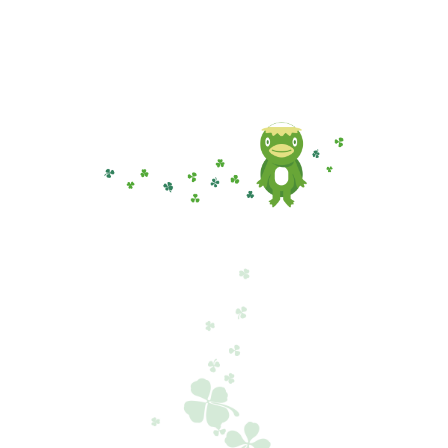
後
の
日
記
へ
の
リ
ン
ク