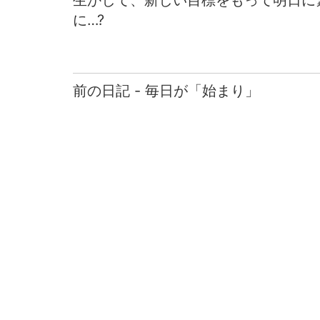
生かして、新しい目標をもって明日に
に…?
前の日記 - 毎日が「始まり」
前
後
の
日
記
へ